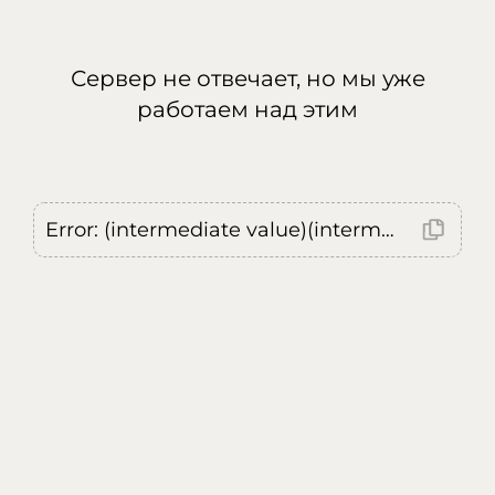
Сервер не отвечает, но мы уже
работаем над этим
Error: (intermediate value)(intermediate value)(intermediate value).replaceAll is not a function