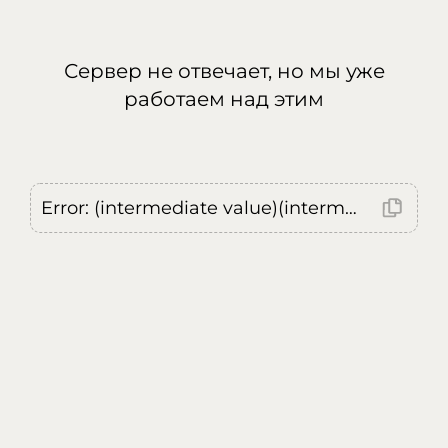
Сервер не отвечает, но мы уже
работаем над этим
Error: (intermediate value)(intermediate value)(intermediate value).replaceAll is not a function