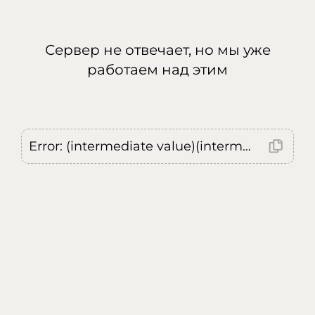
Сервер не отвечает, но мы уже
работаем над этим
Error: (intermediate value)(intermediate value)(intermediate value).replaceAll is not a function