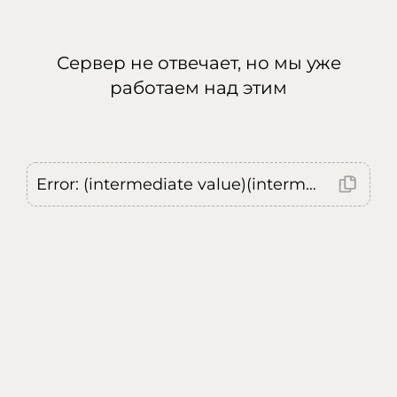
Сервер не отвечает, но мы уже
работаем над этим
Error: (intermediate value)(intermediate value)(intermediate value).replaceAll is not a function