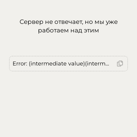
Сервер не отвечает, но мы уже
работаем над этим
Error: (intermediate value)(intermediate value)(intermediate value).replaceAll is not a function