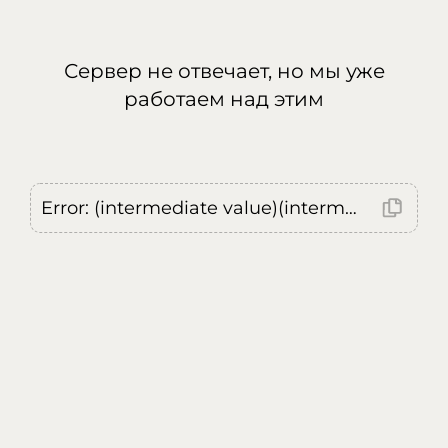
Сервер не отвечает, но мы уже
работаем над этим
Error: (intermediate value)(intermediate value)(intermediate value).replaceAll is not a function