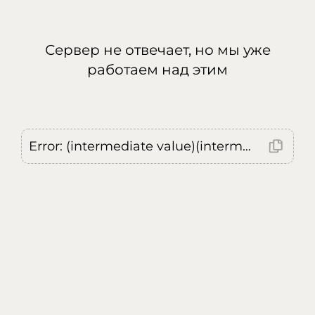
Сервер не отвечает, но мы уже
работаем над этим
Error: (intermediate value)(intermediate value)(intermediate value).replaceAll is not a function